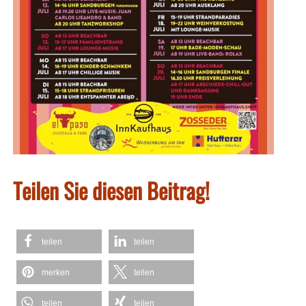
Teilen Sie diesen Beitrag!
teilen
teilen
merken
teilen
teilen
teilen