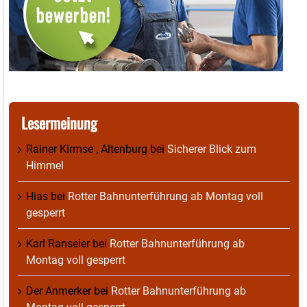
Lesermeinung
Rainer Kirmse , Altenburg
bei
Sicherer Blick zum
Himmel
Hias
bei
Rotter Bahnunterführung ab Montag voll
gesperrt
Karl Ranseier
bei
Rotter Bahnunterführung ab
Montag voll gesperrt
Der Anmerker
bei
Rotter Bahnunterführung ab