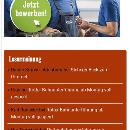
Lesermeinung
Rainer Kirmse , Altenburg
bei
Sicherer Blick zum
Himmel
Hias
bei
Rotter Bahnunterführung ab Montag voll
gesperrt
Karl Ranseier
bei
Rotter Bahnunterführung ab
Montag voll gesperrt
Der Anmerker
bei
Rotter Bahnunterführung ab