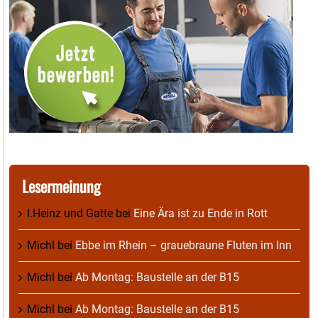
Lesermeinung
I.Heinz und Gatte
bei
Eine Ära ist zu Ende in Rott
Michl
bei
Ebbe im Rhein – grauebraune Fluten im Inn
Michl
bei
Ab Montag: Baustelle an der B15
Michl
bei
Ab Montag: Baustelle an der B15