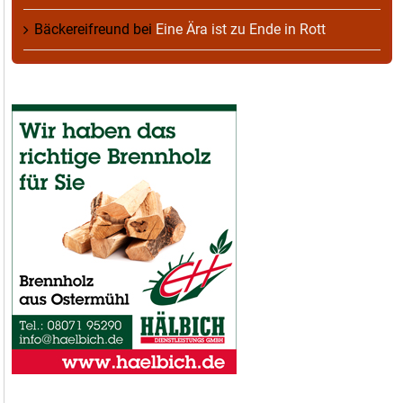
Bäckereifreund
bei
Eine Ära ist zu Ende in Rott