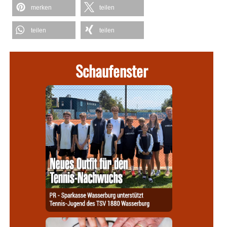
merken
teilen
teilen
teilen
Schaufenster