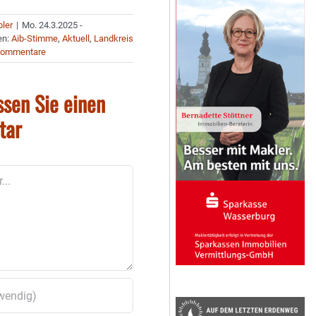
bler
|
Mo. 24.3.2025 -
en:
Aib-Stimme
,
Aktuell
,
Landkreis
Kommentare
ssen Sie einen
tar