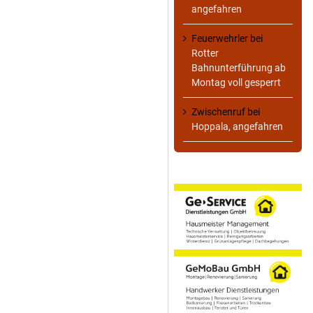
angefahren
Feuerwehrler
bei
Rotter
Bahnunterführung ab
Montag voll gesperrt
Zwischenruf
bei
Hoppala, angefahren