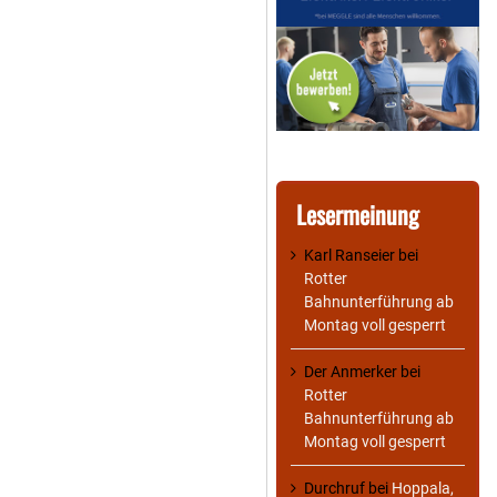
Lesermeinung
Karl Ranseier
bei
Rotter
Bahnunterführung ab
Montag voll gesperrt
Der Anmerker
bei
Rotter
Bahnunterführung ab
Montag voll gesperrt
Durchruf
bei
Hoppala,