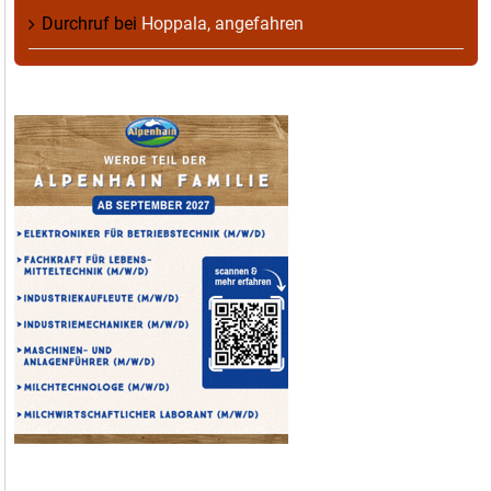
Durchruf
bei
Hoppala, angefahren