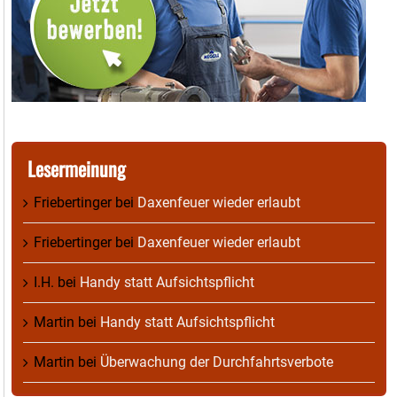
Lesermeinung
Friebertinger
bei
Daxenfeuer wieder erlaubt
Friebertinger
bei
Daxenfeuer wieder erlaubt
I.H.
bei
Handy statt Aufsichtspflicht
Martin
bei
Handy statt Aufsichtspflicht
Martin
bei
Überwachung der Durchfahrtsverbote