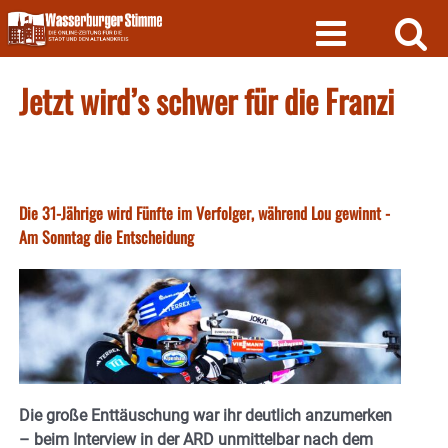
Skip
to
content
Jetzt wird’s schwer für die Franzi
Die 31-Jährige wird Fünfte im Verfolger, während Lou gewinnt -
Am Sonntag die Entscheidung
Die große Enttäuschung war ihr deutlich anzumerken
– beim Interview in der ARD unmittelbar nach dem