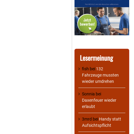
Lesermeinung
fish
bei
132
Fahrzeuge mussten
wieder umdrehen
Sonnia
bei
Daxenfeuer wieder
erlaubt
3mrd
bei
Handy statt
Aufsichtspflicht