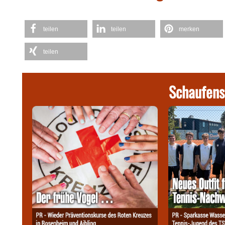
teilen
teilen
merken
teilen
Schaufens