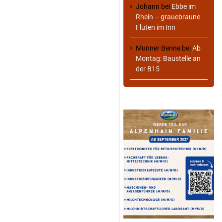
Johann
bei
Ebbe im
Rhein – grauebraune
Fluten im Inn
Munner Benne
bei
Ab
Montag: Baustelle an
der B15