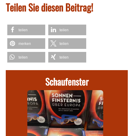
Teilen Sie diesen Beitrag!
teilen
teilen
merken
teilen
teilen
teilen
Schaufenster