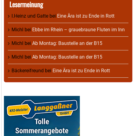
Lesermeinung
I.Heinz und Gatte
bei
Eine Ära ist zu Ende in Rott
Michl
bei
Ebbe im Rhein – grauebraune Fluten im Inn
Michl
bei
Ab Montag: Baustelle an der B15
Michl
bei
Ab Montag: Baustelle an der B15
Bäckereifreund
bei
Eine Ära ist zu Ende in Rott