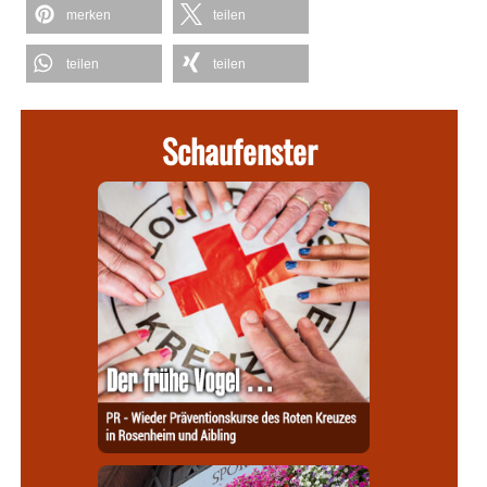
merken
teilen
teilen
teilen
Schaufenster