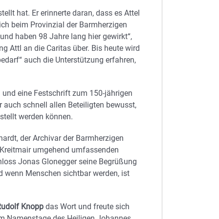
ellt hat. Er erinnerte daran, dass es Attel
ich beim Provinzial der Barmherzigen
 und haben 98 Jahre lang hier gewirkt“,
 Attl an die Caritas über. Bis heute wird
edarf“ auch die Unterstützung erfahren,
 und eine Festschrift zum 150-jährigen
 auch schnell allen Beteiligten bewusst,
stellt werden können.
ardt, der Archivar der Barmherzigen
d Kreitmair umgehend umfassenden
schloss Jonas Glonegger seine Begrüßung
nd wenn Menschen sichtbar werden, ist
 Rudolf Knopp
das Wort und freute sich
dem Namenstage des Heiligen Johannes