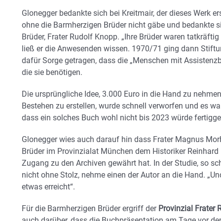
Glonegger bedankte sich bei Kreitmair, der dieses Werk erst
ohne die Barmherzigen Brüder nicht gäbe und bedankte s
Brüder, Frater Rudolf Knopp. „Ihre Brüder waren tatkräftig
ließ er die Anwesenden wissen. 1970/71 ging dann Stiftung
dafür Sorge getragen, dass die „Menschen mit Assistenzb
die sie benötigen.
Die ursprüngliche Idee, 3.000 Euro in die Hand zu nehmen
Bestehen zu erstellen, wurde schnell verworfen und es war
dass ein solches Buch wohl nicht bis 2023 würde fertigge
Glonegger wies auch darauf hin dass Frater Magnus Morh
Brüder im Provinzialat München dem Historiker Reinhar
Zugang zu den Archiven gewährt hat. In der Studie, so 
nicht ohne Stolz, nehme einen der Autor an die Hand. „U
etwas erreicht“.
Für die Barmherzigen Brüder ergriff der
Provinzial Frater
auch darüber, dass die Buchpräsentation am Tage vor 