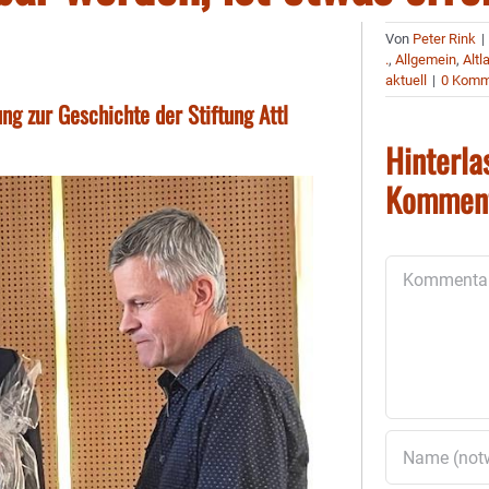
Von
Peter Rink
|
.
,
Allgemein
,
Alt
aktuell
|
0 Komm
ung zur Geschichte der Stiftung Attl
Hinterla
Kommen
Kommentar