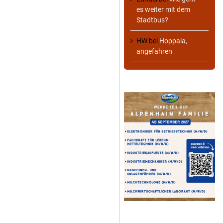
es weiter mit dem
Stadtbus?
HW
bei
Hoppala,
angefahren