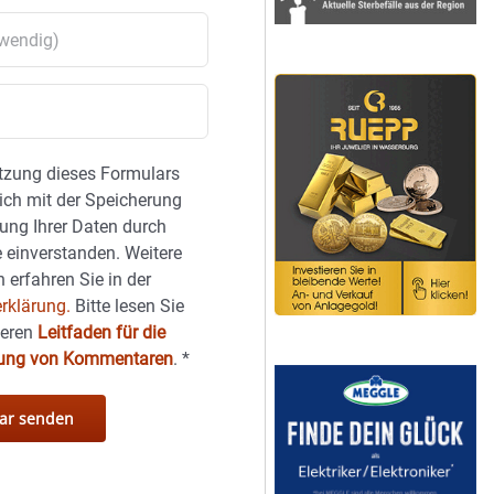
tzung dieses Formulars
sich mit der Speicherung
ung Ihrer Daten durch
 einverstanden. Weitere
 erfahren Sie in der
rklärung.
Bitte lesen Sie
seren
Leitfaden für die
hung von Kommentaren
.
*