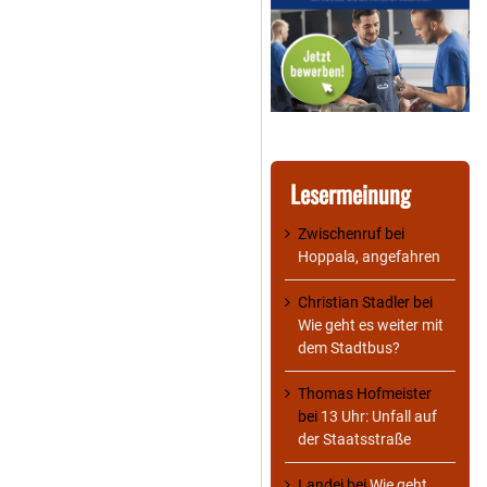
Lesermeinung
Zwischenruf
bei
Hoppala, angefahren
Christian Stadler
bei
Wie geht es weiter mit
dem Stadtbus?
Thomas Hofmeister
bei
13 Uhr: Unfall auf
der Staatsstraße
Landei
bei
Wie geht