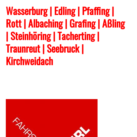
Wasserburg | Edling | Pfaffing |
Rott | Albaching
| Grafing
| Aßling
| Steinhöring | Tacherting
|
Traunreut | Seebruck |
Kirchweidach