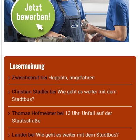
Lesermeinung
Zwischenruf
bei
Hoppala, angefahren
Christian Stadler
bei
Wie geht es weiter mit dem
Stadtbus?
Thomas Hofmeister
bei
13 Uhr: Unfall auf der
Staatsstraße
Landei
bei
Wie geht es weiter mit dem Stadtbus?