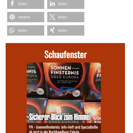
teilen
teilen
merken
teilen
teilen
teilen
Schaufenster