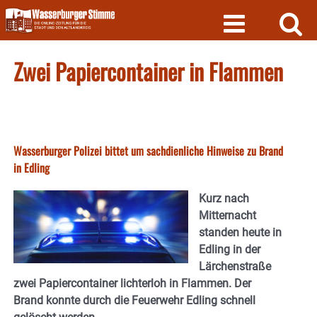
Skip
to
content
Zwei Papiercontainer in Flammen
Wasserburger Polizei bittet um sachdienliche Hinweise zu Brand
in Edling
Kurz nach
Mitternacht
standen heute in
Edling in der
Lärchenstraße
zwei Papiercontainer lichterloh in Flammen. Der
Brand konnte durch die Feuerwehr Edling schnell