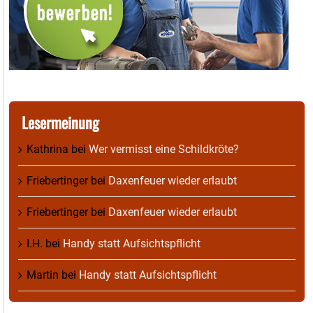
Lesermeinung
Kathrina
bei
Wer vermisst eine Schildkröte?
Friebertinger
bei
Daxenfeuer wieder erlaubt
Friebertinger
bei
Daxenfeuer wieder erlaubt
I.H.
bei
Handy statt Aufsichtspflicht
Martin
bei
Handy statt Aufsichtspflicht