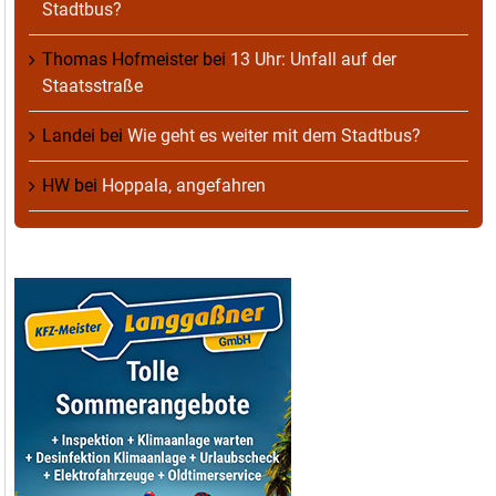
Stadtbus?
Thomas Hofmeister
bei
13 Uhr: Unfall auf der
Staatsstraße
Landei
bei
Wie geht es weiter mit dem Stadtbus?
HW
bei
Hoppala, angefahren