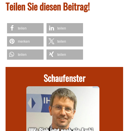
Teilen Sie diesen Beitrag!
teilen
teilen
merken
teilen
teilen
teilen
Schaufenster