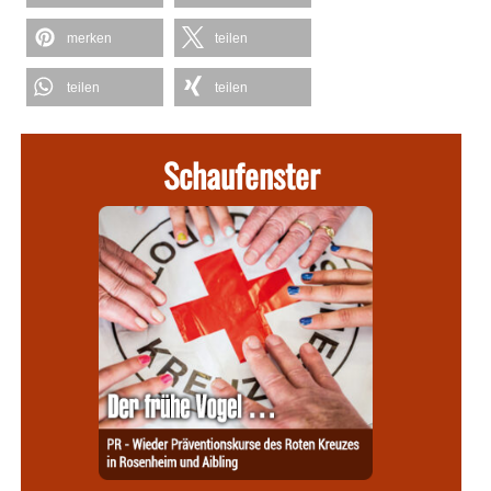
merken
teilen
teilen
teilen
Schaufenster