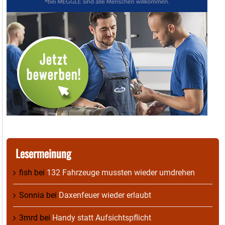
Lesermeinung
fish
bei
132 Fahrzeuge mussten wieder umdrehen
Sonnia
bei
Daxenfeuer wieder erlaubt
3mrd
bei
Handy statt Aufsichtspflicht