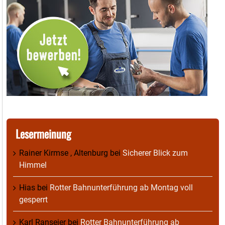
Lesermeinung
Rainer Kirmse , Altenburg
bei
Sicherer Blick zum
Himmel
Hias
bei
Rotter Bahnunterführung ab Montag voll
gesperrt
Karl Ranseier
bei
Rotter Bahnunterführung ab