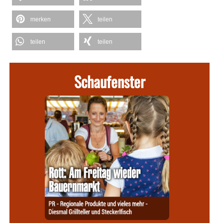
merken
teilen
teilen
teilen
Schaufenster