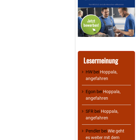
Lesermeinung
HW
bei
Hoppala,
angefahren
Egon
bei
Hoppala,
angefahren
SFR
bei
Hoppala,
angefahren
Pendler
bei
Wie geht
es weiter mit dem