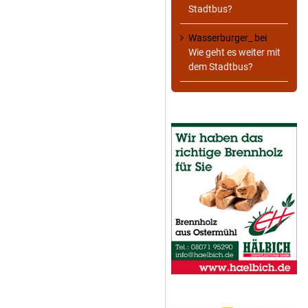
Stadtbus?
Wasserburger_
bei
Wie geht es weiter mit
dem Stadtbus?