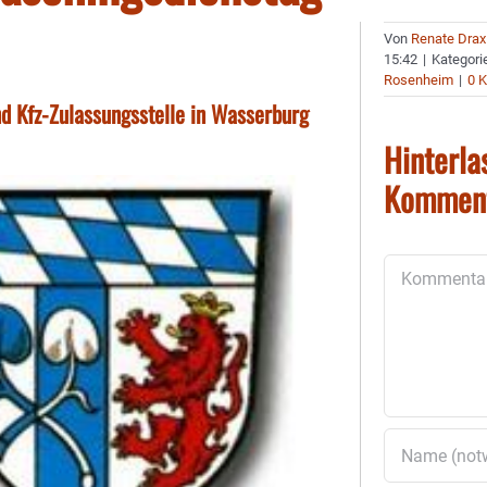
Von
Renate Drax
15:42
|
Kategori
Rosenheim
|
0 
d Kfz-Zulassungsstelle in Wasserburg
Hinterla
Kommen
Kommentar