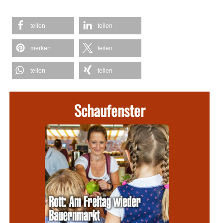
teilen
teilen
merken
teilen
teilen
teilen
Schaufenster