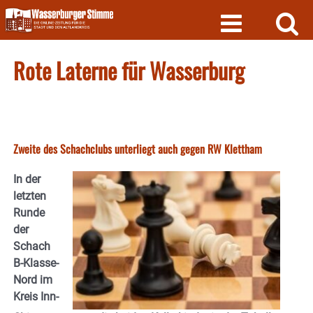
Skip
to
content
Rote Laterne für Wasserburg
Zweite des Schachclubs unterliegt auch gegen RW Klettham
In der
letzten
Runde
der
Schach
B-Klasse-
Nord im
Kreis Inn-