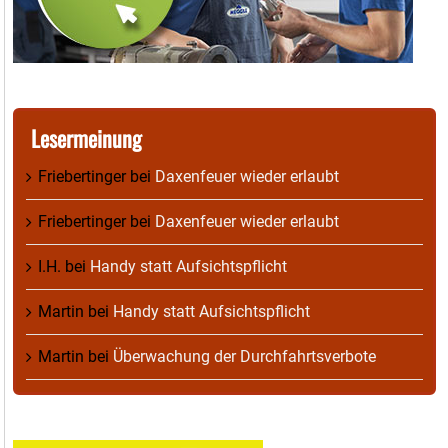
Lesermeinung
Friebertinger
bei
Daxenfeuer wieder erlaubt
Friebertinger
bei
Daxenfeuer wieder erlaubt
I.H.
bei
Handy statt Aufsichtspflicht
Martin
bei
Handy statt Aufsichtspflicht
Martin
bei
Überwachung der Durchfahrtsverbote