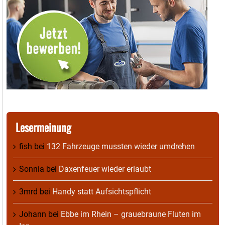
Lesermeinung
fish
bei
132 Fahrzeuge mussten wieder umdrehen
Sonnia
bei
Daxenfeuer wieder erlaubt
3mrd
bei
Handy statt Aufsichtspflicht
Johann
bei
Ebbe im Rhein – grauebraune Fluten im