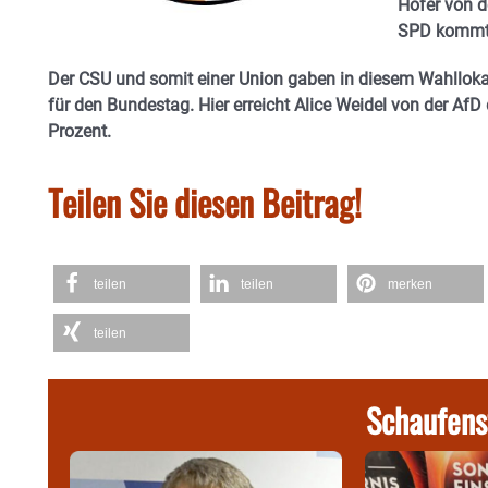
Hofer von d
SPD kommt h
Der CSU und somit einer Union gaben in diesem Wahllokal
für den Bundestag. Hier erreicht Alice Weidel von der Af
Prozent.
Teilen Sie diesen Beitrag!
teilen
teilen
merken
teilen
Schaufens