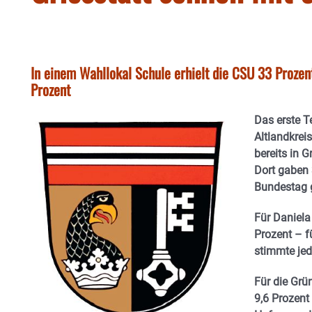
In einem Wahllokal Schule erhielt die CSU 33 Proze
Prozent
Das erste T
Altlandkrei
bereits in 
Dort gaben 
Bundestag g
Für Daniela
Prozent – f
stimmte jed
Für die Grü
9,6 Prozent