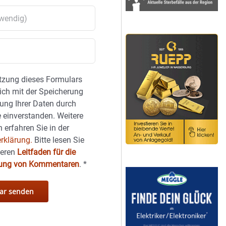
tzung dieses Formulars
sich mit der Speicherung
ung Ihrer Daten durch
 einverstanden. Weitere
 erfahren Sie in der
rklärung.
Bitte lesen Sie
seren
Leitfaden für die
hung von Kommentaren
.
*