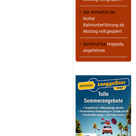
Der Anmerker
bei
Rotter
Bahnunterführung ab
Montag voll gesperrt
Durchruf
bei
Hoppala,
angefahren