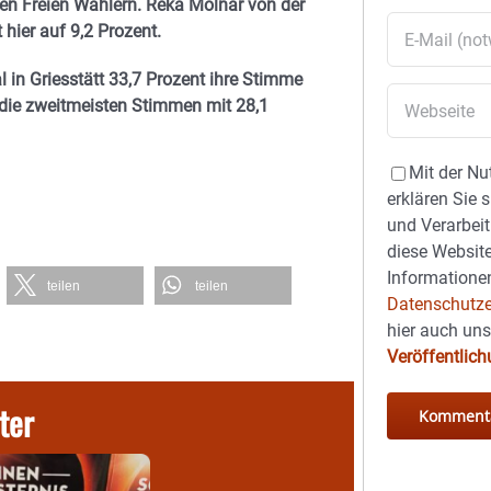
en Freien Wählern. Reka Molnar von der
ier auf 9,2 Prozent.
 in Griesstätt 33,7 Prozent ihre Stimme
D die zweitmeisten Stimmen mit 28,1
Mit der Nu
erklären Sie 
und Verarbeit
diese Website
Informationen
teilen
teilen
Datenschutze
hier auch un
Veröffentlic
ter