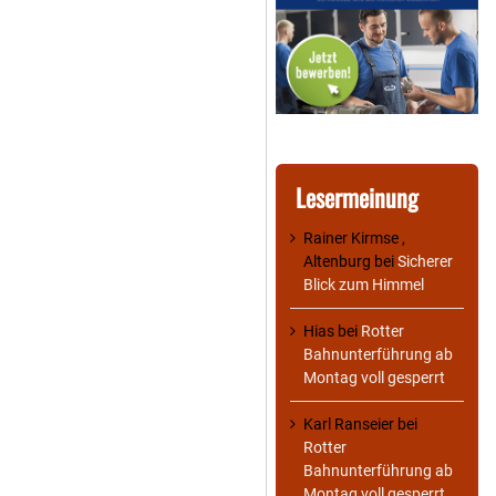
Lesermeinung
Rainer Kirmse ,
Altenburg
bei
Sicherer
Blick zum Himmel
Hias
bei
Rotter
Bahnunterführung ab
Montag voll gesperrt
Karl Ranseier
bei
Rotter
Bahnunterführung ab
Montag voll gesperrt