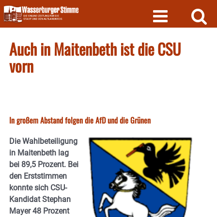
Skip
to
content
Auch in Maitenbeth ist die CSU
vorn
In großem Abstand folgen die AfD und die Grünen
Die Wahlbeteiligung
in Maitenbeth lag
bei 89,5 Prozent. Bei
den Erststimmen
konnte sich CSU-
Kandidat Stephan
Mayer 48 Prozent