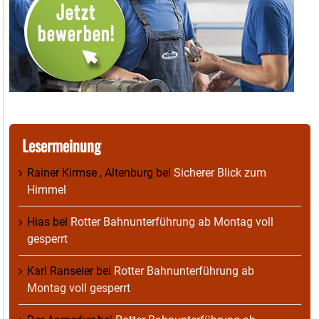
Lesermeinung
Rainer Kirmse , Altenburg
bei
Sicherer Blick zum
Himmel
Hias
bei
Rotter Bahnunterführung ab Montag voll
gesperrt
Karl Ranseier
bei
Rotter Bahnunterführung ab
Montag voll gesperrt