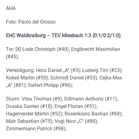
AHA
Foto: Paolo del Grosso
EHC Waldkraiburg – TEV Miesbach 1:3 (0:1/0:2/1:0)
Tor: [X] Lode Christoph (#40); Englbrecht Maximilian
(#45);
Verteidigung: Hora Daniel „A“ (#3); Ludwig Tim (#23);
Kokeš Martin (#50); Schmidt Daniel (#53); Cejka Max
„A“ (#81); Seifert Philipp (#96);
Sturm: Vrba Thomas (#9); Dillmann Anthony (#11);
Ovaska Santeri (#18); Engel Florian (#51);
Hagemeister Martin (#52); Rosenkranz Bastian (#68);
Mair Sebastian (#75); Vogl Nico „C“ (#88);
Zimmermann Patrick (#98);