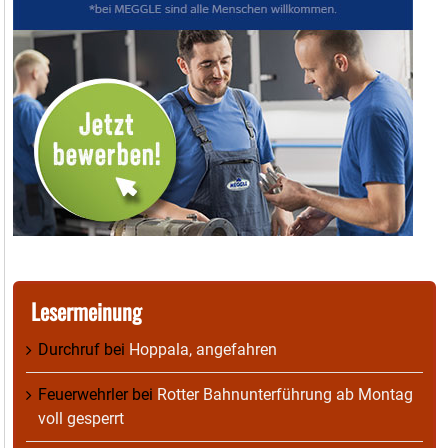
Lesermeinung
Durchruf
bei
Hoppala, angefahren
Feuerwehrler
bei
Rotter Bahnunterführung ab Montag
voll gesperrt