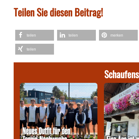
Teilen Sie diesen Beitrag!
teilen
teilen
merken
teilen
Schaufens