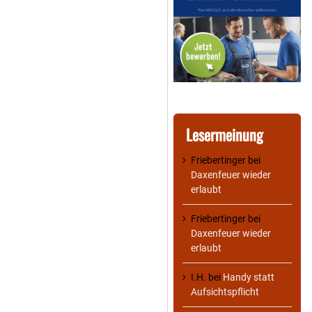
Lesermeinung
Friebertinger
bei
Daxenfeuer wieder
erlaubt
Friebertinger
bei
Daxenfeuer wieder
erlaubt
I.H.
bei
Handy statt
Aufsichtspflicht