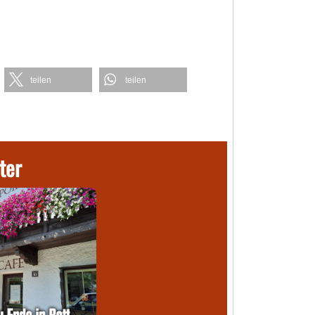
teilen
teilen
ter