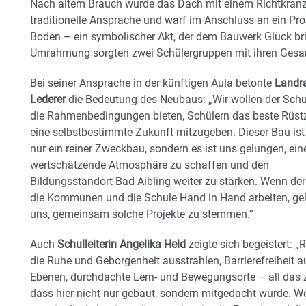
Nach altem Brauch wurde das Dach mit einem Richtkranz
traditionelle Ansprache und warf im Anschluss an ein Pro
Boden – ein symbolischer Akt, der dem Bauwerk Glück bri
Umrahmung sorgten zwei Schülergruppen mit ihren Gesa
Bei seiner Ansprache in der künftigen Aula betonte
Landra
Lederer
die Bedeutung des Neubaus: „Wir wollen der Schu
die Rahmenbedingungen bieten, Schülern das beste Rüst
eine selbstbestimmte Zukunft mitzugeben. Dieser Bau ist
nur ein reiner Zweckbau, sondern es ist uns gelungen, ein
wertschätzende Atmosphäre zu schaffen und den
Bildungsstandort Bad Aibling weiter zu stärken. Wenn der
die Kommunen und die Schule Hand in Hand arbeiten, gel
uns, gemeinsam solche Projekte zu stemmen.“
Auch
Schulleiterin Angelika Held
zeigte sich begeistert: 
die Ruhe und Geborgenheit ausstrahlen, Barrierefreiheit a
Ebenen, durchdachte Lern- und Bewegungsorte – all das z
dass hier nicht nur gebaut, sondern mitgedacht wurde. W