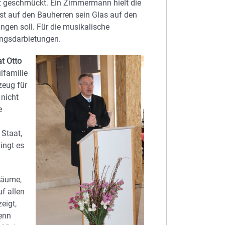
 geschmückt. Ein Zimmermann hielt die
st auf den Bauherren sein Glas auf den
ngen soll. Für die musikalische
ngsdarbietungen.
t Otto
lfamilie
zeug für
 nicht
e
 Staat,
ingt es
„Räume,
uf allen
eigt,
enn