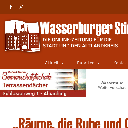
Skip
Facebook
Instagram
to
content
Aktuell
Rubriken
Kontakt
„Räume, die Ruhe und 