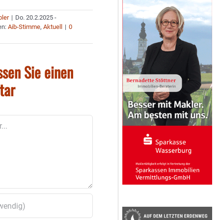
bler
|
Do. 20.2.2025 -
en:
Aib-Stimme
,
Aktuell
|
0
ssen Sie einen
tar