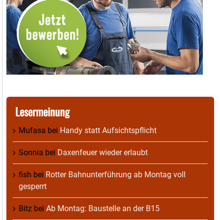
Lesermeinung
Mufasa
bei
Handy statt Aufsichtspflicht
Sonnia
bei
Daxenfeuer wieder erlaubt
fish
bei
Rotter Bahnunterführung ab Montag voll
gesperrt
Bitz
bei
Ab Montag: Baustelle an der B15