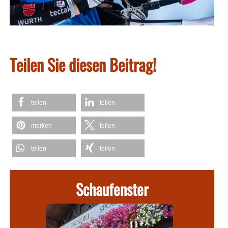
Teilen Sie diesen Beitrag!
teilen
teilen
merken
teilen
teilen
teilen
Schaufenster