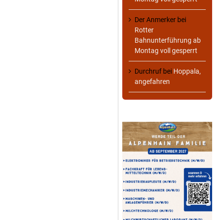
Der Anmerker
bei
Rotter
Bahnunterführung ab
Montag voll gesperrt
Durchruf
bei
Hoppala,
angefahren