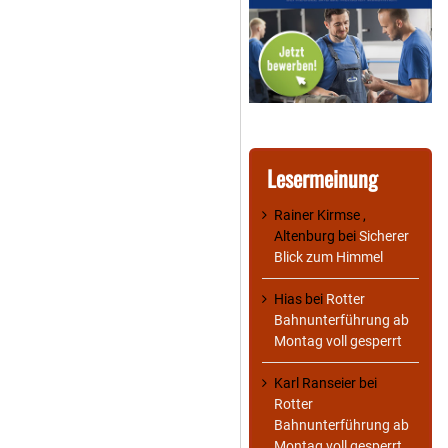
Lesermeinung
Rainer Kirmse ,
Altenburg
bei
Sicherer
Blick zum Himmel
Hias
bei
Rotter
Bahnunterführung ab
Montag voll gesperrt
Karl Ranseier
bei
Rotter
Bahnunterführung ab
Montag voll gesperrt