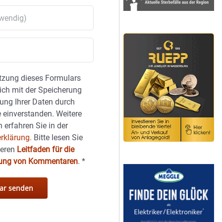
tzung dieses Formulars
sich mit der Speicherung
ung Ihrer Daten durch
 einverstanden. Weitere
 erfahren Sie in der
rklärung.
Bitte lesen Sie
seren
Leitfaden für die
hung von Kommentaren
.
*