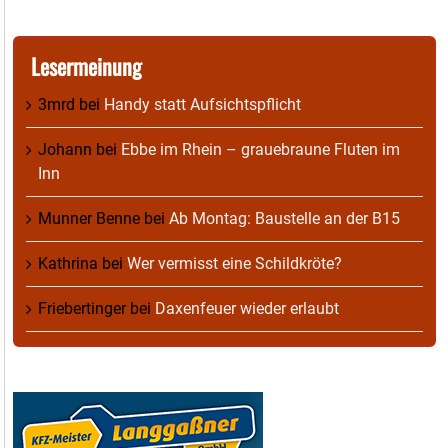
Lesermeinung
3mrd
bei
Handy statt Aufsichtspflicht
Johann
bei
Ebbe im Rhein – grauebraune Fluten im
Inn
Munner Benne
bei
Ab Montag: Baustelle an der B15
Kathrina
bei
Wer vermisst eine Schildkröte?
Friebertinger
bei
Daxenfeuer wieder erlaubt