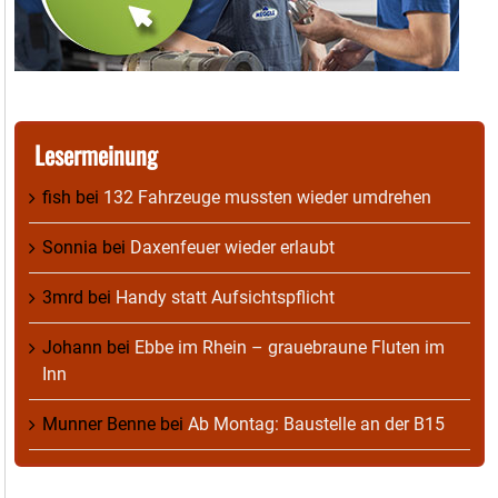
Lesermeinung
fish
bei
132 Fahrzeuge mussten wieder umdrehen
Sonnia
bei
Daxenfeuer wieder erlaubt
3mrd
bei
Handy statt Aufsichtspflicht
Johann
bei
Ebbe im Rhein – grauebraune Fluten im
Inn
Munner Benne
bei
Ab Montag: Baustelle an der B15