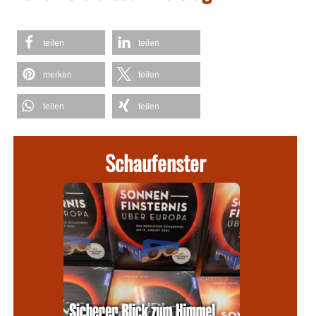
teilen
teilen
merken
teilen
teilen
teilen
Schaufenster