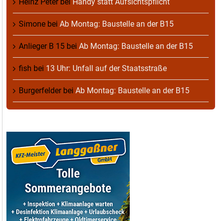
Heinz Peter
bei
Handy statt Aufsichtspflicht
Simone
bei
Ab Montag: Baustelle an der B15
Anlieger B 15
bei
Ab Montag: Baustelle an der B15
fish
bei
13 Uhr: Unfall auf der Staatsstraße
Burgerfelder
bei
Ab Montag: Baustelle an der B15