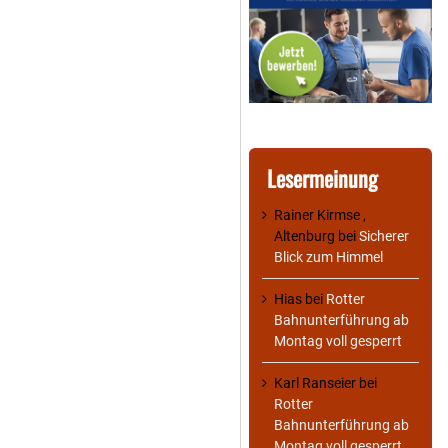
Lesermeinung
Rainer Kirmse ,
Altenburg
bei
Sicherer
Blick zum Himmel
Hias
bei
Rotter
Bahnunterführung ab
Montag voll gesperrt
Karl Ranseier
bei
Rotter
Bahnunterführung ab
Montag voll gesperrt