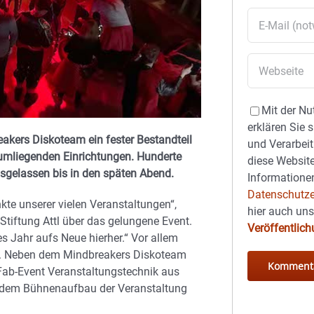
Mit der Nu
erklären Sie 
eakers Diskoteam ein fester Bestandteil
und Verarbeit
 umliegenden Einrichtungen. Hunderte
diese Website
usgelassen bis in den späten Abend.
Informationen
Datenschutze
nkte unserer vielen Veranstaltungen“,
hier auch un
r Stiftung Attl über das gelungene Event.
Veröffentlic
s Jahr aufs Neue hierher.“ Vor allem
ält. Neben dem Mindbreakers Diskoteam
Fab-Event Veranstaltungstechnik aus
d dem Bühnenaufbau der Veranstaltung