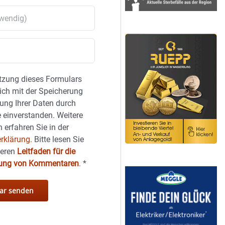
tzung dieses Formulars
sich mit der Speicherung
ung Ihrer Daten durch
 einverstanden. Weitere
 erfahren Sie in der
rklärung.
Bitte lesen Sie
seren
Leitfaden für die
hung von Kommentaren
.
*