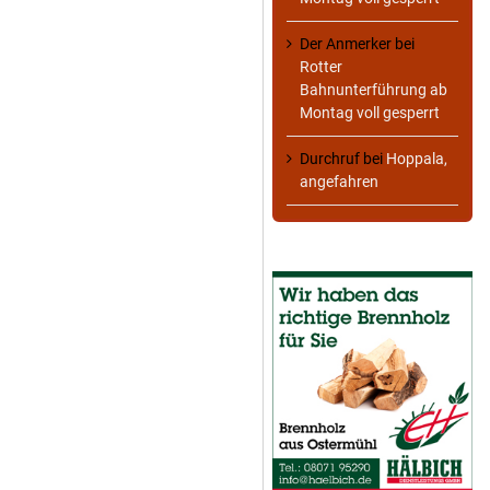
Der Anmerker
bei
Rotter
Bahnunterführung ab
Montag voll gesperrt
Durchruf
bei
Hoppala,
angefahren