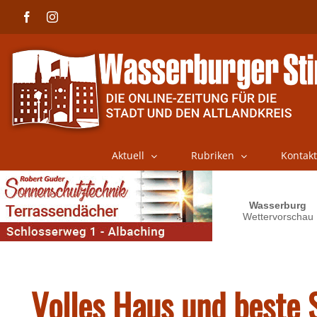
Skip
Facebook
Instagram
to
content
Aktuell
Rubriken
Kontakt
Volles Haus und beste