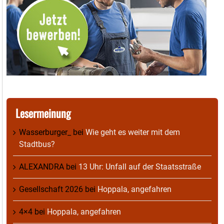
Lesermeinung
Wasserburger_
bei
Wie geht es weiter mit dem
Stadtbus?
ALEXANDRA
bei
13 Uhr: Unfall auf der Staatsstraße
Gesellschaft 2026
bei
Hoppala, angefahren
4×4
bei
Hoppala, angefahren