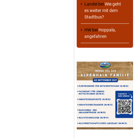
Landei
bei
Wie geht
es weiter mit dem
Stadtbus?
HW
bei
Hoppala,
angefahren