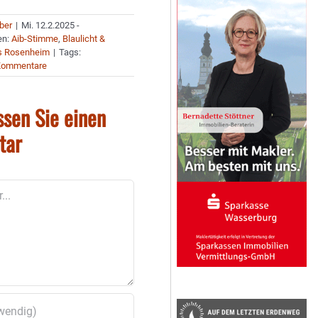
uber
|
Mi. 12.2.2025 -
en:
Aib-Stimme
,
Blaulicht &
s Rosenheim
|
Tags:
Kommentare
ssen Sie einen
tar