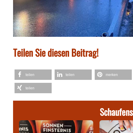
Teilen Sie diesen Beitrag!
teilen
teilen
merken
teilen
Schaufens