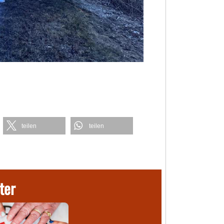
teilen
teilen
ter