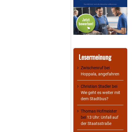
Lesermeinung
Zwischenruf
bei
Hoppala, angefahren
Christian Stadler
bei
Wie geht es weiter mit
dem Stadtbus?
Thomas Hofmeister
bei
13 Uhr: Unfall auf
der Staatsstraße