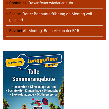
Sonnia
bei
Daxenfeuer wieder erlaubt
fish
bei
Rotter Bahnunterführung ab Montag voll
gesperrt
Bitz
bei
Ab Montag: Baustelle an der B15