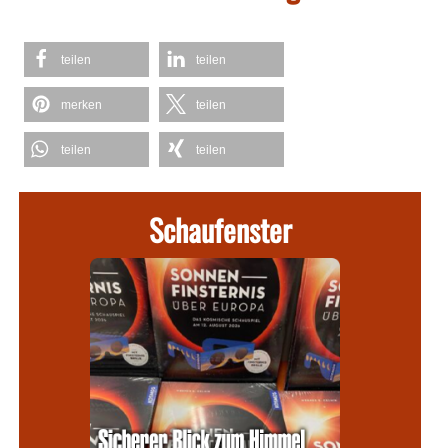
teilen
teilen
merken
teilen
teilen
teilen
Schaufenster