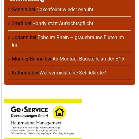
Sonnia
bei
Daxenfeuer wieder erlaubt
3mrd
bei
Handy statt Aufsichtspflicht
Johann
bei
Ebbe im Rhein – grauebraune Fluten im
Inn
Munner Benne
bei
Ab Montag: Baustelle an der B15
Kathrina
bei
Wer vermisst eine Schildkröte?