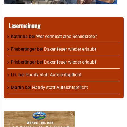
Lesermeinung
Kathrina
bei
Wer vermisst eine Schildkröte?
Friebertinger
bei
Daxenfeuer wieder erlaubt
Friebertinger
bei
Daxenfeuer wieder erlaubt
I.H.
bei
Handy statt Aufsichtspflicht
Martin
bei
Handy statt Aufsichtspflicht