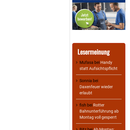
Lesermeinung
Mufasa
bei
Handy
statt Aufsichtspflicht
Sonnia
bei
Daxenfeuer wieder
erlaubt
fish
bei
Rotter
Bahnunterführung ab
Montag voll gesperrt
Bitz
bei
Ab Montag: