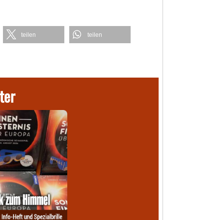
teilen
teilen
ter