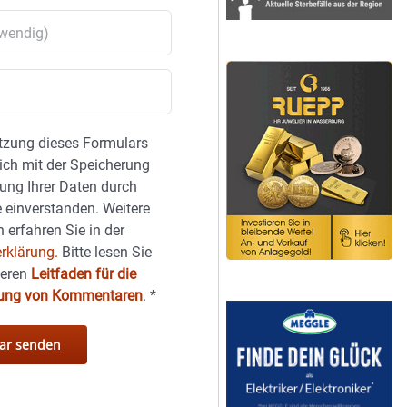
tzung dieses Formulars
sich mit der Speicherung
ung Ihrer Daten durch
 einverstanden. Weitere
 erfahren Sie in der
rklärung.
Bitte lesen Sie
seren
Leitfaden für die
hung von Kommentaren
.
*