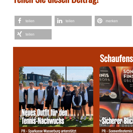
teilen
teilen
merken
teilen
Schaufens