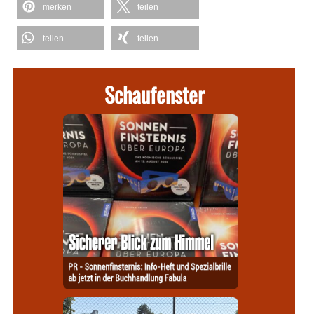
merken
teilen
teilen
teilen
Schaufenster