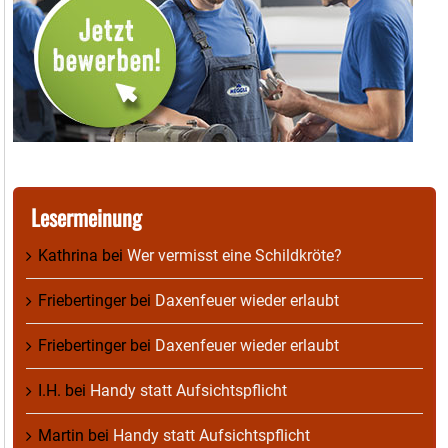
Lesermeinung
Kathrina
bei
Wer vermisst eine Schildkröte?
Friebertinger
bei
Daxenfeuer wieder erlaubt
Friebertinger
bei
Daxenfeuer wieder erlaubt
I.H.
bei
Handy statt Aufsichtspflicht
Martin
bei
Handy statt Aufsichtspflicht