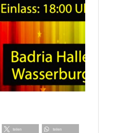
teilen
teilen