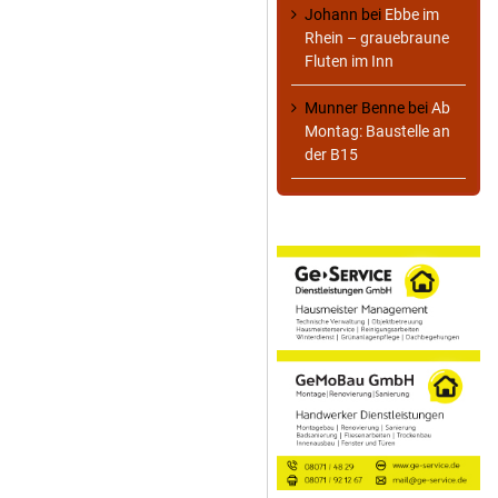
Johann
bei
Ebbe im
Rhein – grauebraune
Fluten im Inn
Munner Benne
bei
Ab
Montag: Baustelle an
der B15