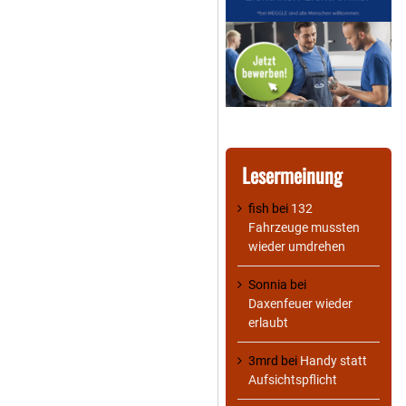
Lesermeinung
fish
bei
132
Fahrzeuge mussten
wieder umdrehen
Sonnia
bei
Daxenfeuer wieder
erlaubt
3mrd
bei
Handy statt
Aufsichtspflicht