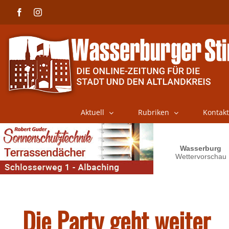
Skip
Facebook
Instagram
to
content
Aktuell
Rubriken
Kontakt
Die Party geht weiter