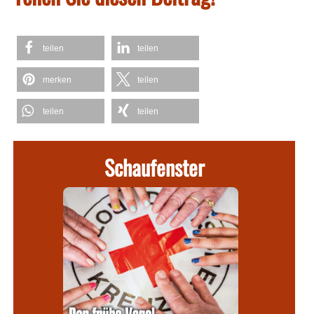
teilen
teilen
merken
teilen
teilen
teilen
Schaufenster