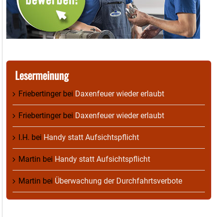
Lesermeinung
Friebertinger
bei
Daxenfeuer wieder erlaubt
Friebertinger
bei
Daxenfeuer wieder erlaubt
I.H.
bei
Handy statt Aufsichtspflicht
Martin
bei
Handy statt Aufsichtspflicht
Martin
bei
Überwachung der Durchfahrtsverbote