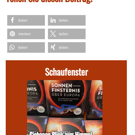
teilen
teilen
merken
teilen
teilen
teilen
Schaufenster