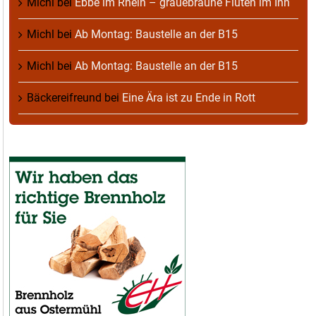
Michl
bei
Ebbe im Rhein – grauebraune Fluten im Inn
Michl
bei
Ab Montag: Baustelle an der B15
Michl
bei
Ab Montag: Baustelle an der B15
Bäckereifreund
bei
Eine Ära ist zu Ende in Rott