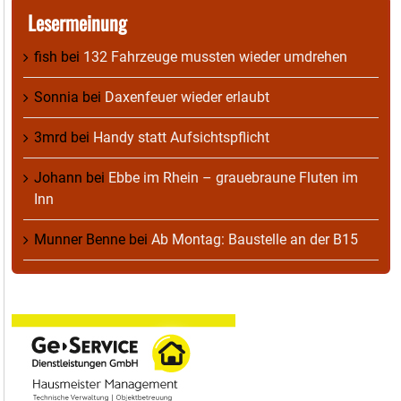
Lesermeinung
fish
bei
132 Fahrzeuge mussten wieder umdrehen
Sonnia
bei
Daxenfeuer wieder erlaubt
3mrd
bei
Handy statt Aufsichtspflicht
Johann
bei
Ebbe im Rhein – grauebraune Fluten im
Inn
Munner Benne
bei
Ab Montag: Baustelle an der B15