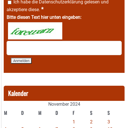
Ich habe die
Datenschutzerklärung
gelesen und
*
akzeptiere diese.
Bitte diesen Text hier unten eingeben:
Kalender
November 2024
M
D
M
D
F
S
S
1
2
3