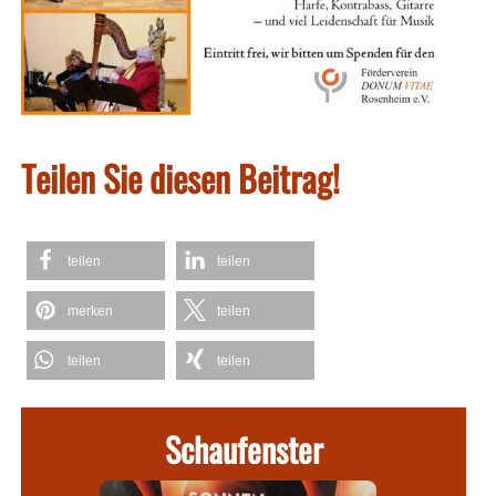
Teilen Sie diesen Beitrag!
teilen
teilen
merken
teilen
teilen
teilen
Schaufenster