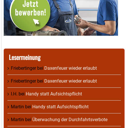
Lesermeinung
Friebertinger
bei
Daxenfeuer wieder erlaubt
Friebertinger
bei
Daxenfeuer wieder erlaubt
I.H.
bei
Handy statt Aufsichtspflicht
Martin
bei
Handy statt Aufsichtspflicht
Martin
bei
Überwachung der Durchfahrtsverbote