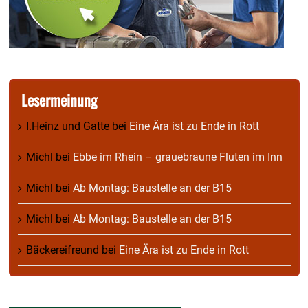
Lesermeinung
I.Heinz und Gatte
bei
Eine Ära ist zu Ende in Rott
Michl
bei
Ebbe im Rhein – grauebraune Fluten im Inn
Michl
bei
Ab Montag: Baustelle an der B15
Michl
bei
Ab Montag: Baustelle an der B15
Bäckereifreund
bei
Eine Ära ist zu Ende in Rott