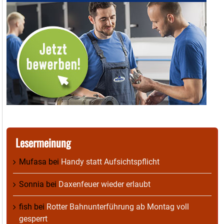
Lesermeinung
Mufasa
bei
Handy statt Aufsichtspflicht
Sonnia
bei
Daxenfeuer wieder erlaubt
fish
bei
Rotter Bahnunterführung ab Montag voll
gesperrt