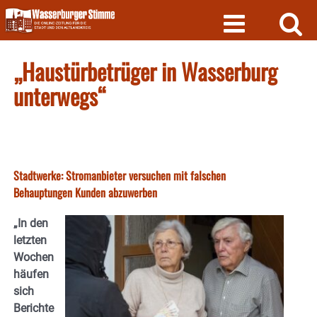
Skip
to
content
„Haustürbetrüger in Wasserburg
unterwegs“
Stadtwerke: Stromanbieter versuchen mit falschen
Behauptungen Kunden abzuwerben
„In den
letzten
Wochen
häufen
sich
Berichte