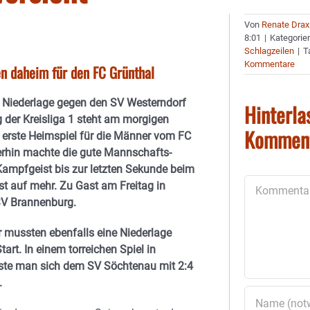
Von
Renate Drax
8:01
|
Kategorie
Schlagzeilen
|
T
Kommentare
n daheim für den FC Grünthal
 Niederlage gegen den SV Westerndorf
Hinterla
g der Kreisliga 1 steht am morgigen
Kommen
 erste Heimspiel für die Männer vom FC
rhin machte die gute Mannschafts-
Kampfgeist bis zur letzten Sekunde beim
Kommentar
st auf mehr. Zu Gast am Freitag in
TSV Brannenburg.
 mussten ebenfalls eine Niederlage
rt. In einem torreichen Spiel in
te man sich dem SV Söchtenau mit 2:4
.