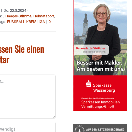
|
Do. 22.8.2024 -
n:
.
,
Haager-Stimme
,
Heimatsport
,
ags:
FUSSBALL-KREISLIGA
|
0
ssen Sie einen
tar