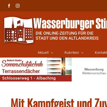
Skip
Facebook
Instagram
to
content
Aktuell
Rubriken
Kontakt
Mit Kampfgeist und Zuv