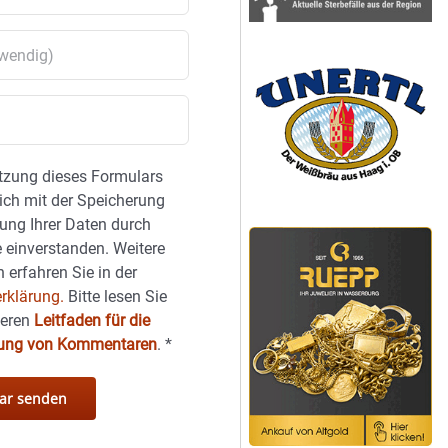
tzung dieses Formulars
sich mit der Speicherung
ung Ihrer Daten durch
 einverstanden. Weitere
 erfahren Sie in der
rklärung.
Bitte lesen Sie
seren
Leitfaden für die
hung von Kommentaren
.
*