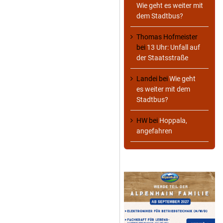
Wie geht es weiter mit
dem Stadtbus?
Thomas Hofmeister
bei
13 Uhr: Unfall auf
der Staatsstraße
Landei
bei
Wie geht
es weiter mit dem
Stadtbus?
HW
bei
Hoppala,
angefahren