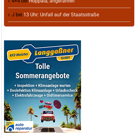
4×4
bei
Hoppala, angefahren
J
bei
13 Uhr: Unfall auf der Staatsstraße