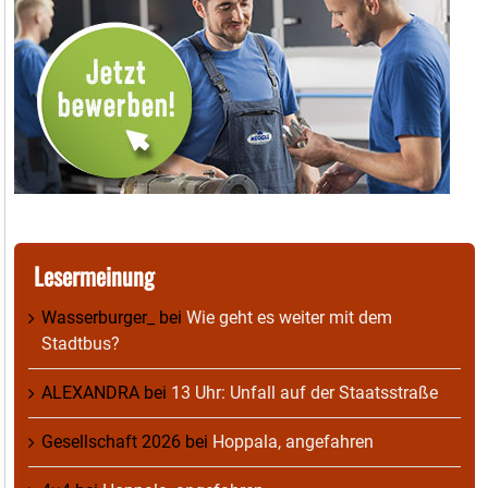
Lesermeinung
Wasserburger_
bei
Wie geht es weiter mit dem
Stadtbus?
ALEXANDRA
bei
13 Uhr: Unfall auf der Staatsstraße
Gesellschaft 2026
bei
Hoppala, angefahren